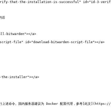
t-the-installation-is-successful" id="id-3-verify-th
的话

ll-bitwarden"></a>

ript-file" id="download-bitwarden-script-file"></a>

the-installer"></a>

。国内服务器建议为 Docker 配置代理，参考[此文](https://ppgg.i