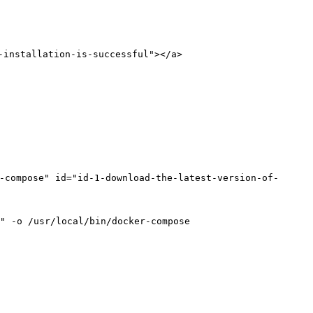
nstallation-is-successful"></a>

ompose" id="id-1-download-the-latest-version-of-
" -o /usr/local/bin/docker-compose
