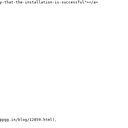
at-the-installation-is-successful"></a>

n/blog/12859.html)。
