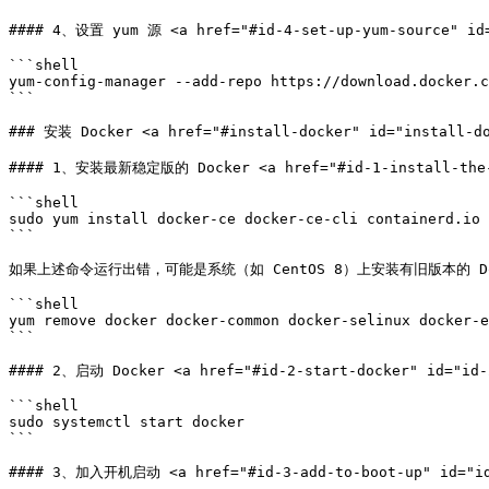
#### 4、设置 yum 源 <a href="#id-4-set-up-yum-source" id="
```shell

yum-config-manager --add-repo https://download.docker.c
```

### 安装 Docker <a href="#install-docker" id="install-do
#### 1、安装最新稳定版的 Docker <a href="#id-1-install-the-lat
```shell

sudo yum install docker-ce docker-ce-cli containerd.io

```

如果上述命令运行出错，可能是系统（如 CentOS 8）上安装有旧版本的 Do
```shell

yum remove docker docker-common docker-selinux docker-e
```

#### 2、启动 Docker <a href="#id-2-start-docker" id="id-2
```shell

sudo systemctl start docker

```

#### 3、加入开机启动 <a href="#id-3-add-to-boot-up" id="id-