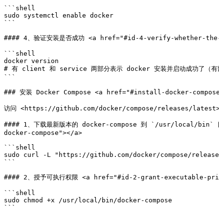
```shell

sudo systemctl enable docker

```

#### 4、验证安装是否成功 <a href="#id-4-verify-whether-the-ins
```shell

docker version

# 有 client 和 service 两部分表示 docker 安装并启动成功了（
```

### 安装 Docker Compose <a href="#install-docker-compose
访问 <https://github.com/docker/compose/releases/la
#### 1、下载最新版本的 docker-compose 到 `/usr/local/bin` 目录 
docker-compose"></a>

```shell

sudo curl -L "https://github.com/docker/compose/release
```

#### 2、授予可执行权限 <a href="#id-2-grant-executable-privi
```shell

sudo chmod +x /usr/local/bin/docker-compose

```
