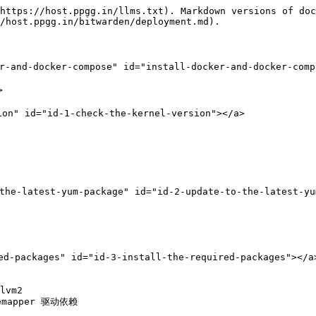
https://host.ppgg.in/llms.txt). Markdown versions of doc
/host.ppgg.in/bitwarden/deployment.md).

-and-docker-compose" id="install-docker-and-docker-compo


" id="id-1-check-the-kernel-version"></a>

latest-yum-package" id="id-2-update-to-the-latest-yum
packages" id="id-3-install-the-required-packages"></a>
lvm2

emapper 驱动依赖
