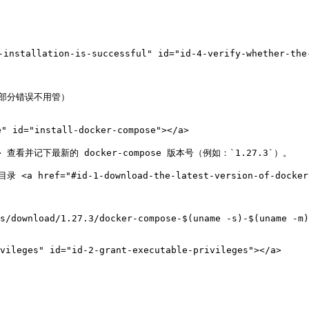
tallation-is-successful" id="id-4-verify-whether-the-i
有部分错误不用管）

" id="install-docker-compose"></a>

test> 查看并记下最新的 docker-compose 版本号（例如：`1.27.3`）。

<a href="#id-1-download-the-latest-version-of-docker-c
s/download/1.27.3/docker-compose-$(uname -s)-$(uname -m)
leges" id="id-2-grant-executable-privileges"></a>
