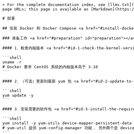
> For the complete documentation index, see [llms.txt](
page URLs; this page is available as [Markdown](https:/
# 部署

## 安装 Docker 和 Docker Compose <a href="#install-docker
### 准备工作 <a href="#preparation" id="preparation"></a>
#### 1、检查内核版本 <a href="#id-1-check-the-kernel-version
```shell

uname -r

# Docker 要求 CentOS 系统的内核版本高于 3.10

```

#### 2、（可选）更新到最新 yum 包 <a href="#id-2-update-to-the-
```shell

yum update -y

```

#### 3、安装需要的软件包 <a href="#id-3-install-the-required-
```shell

yum install -y yum-utils device-mapper-persistent-data 
# yum-util 提供 yum-config-manager 功能， 另外两个是 devic
```
