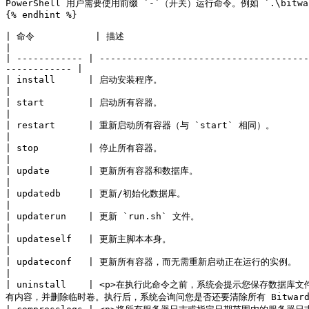
PowerShell 用户需要使用前缀 `-`（开关）运行命令。例如 `.\bitwarde
{% endhint %}

| 命令           | 描述                                                                                                                                                                
|

| ------------ | --------------------------------------
------------ |

| install      | 启动安装程序。                                                                                                                                                           
|

| start        | 启动所有容器。                                                                                                                                                           
|

| restart      | 重新启动所有容器（与 `start` 相同）。                                                                                                                                           
|

| stop         | 停止所有容器。                                                                                                                                                           
|

| update       | 更新所有容器和数据库。                                                                                                                                                       
|

| updatedb     | 更新/初始化数据库。                                                                                                                                                        
|

| updaterun    | 更新 `run.sh` 文件。                                                                                                                                                   
|

| updateself   | 更新主脚本本身。                                                                                                                                                          
|

| updateconf   | 更新所有容器，而无需重新启动正在运行的实例。                                                                                                                                            
|

| uninstall    | <p>在执行此命令之前，系统会提示您保存数据库文件。
有内容，并删除临时卷。执行后，系统会询问您是否还要清除所有 Bitwarden