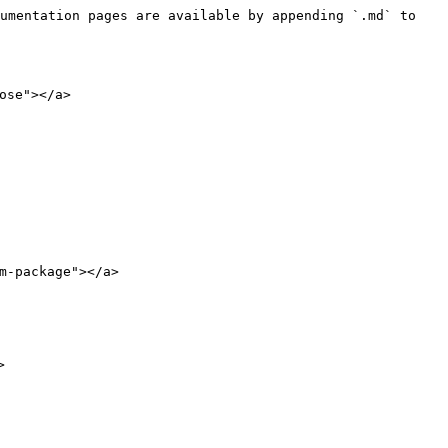
umentation pages are available by appending `.md` to 
se"></a>

-package"></a>


