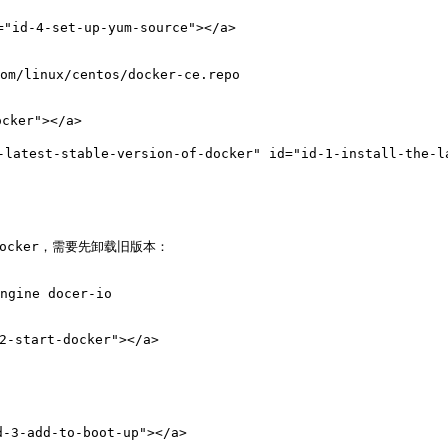
id-4-set-up-yum-source"></a>

om/linux/centos/docker-ce.repo

cker"></a>

est-stable-version-of-docker" id="id-1-install-the-lat
cker，需要先卸载旧版本：

ngine docer-io

-start-docker"></a>

3-add-to-boot-up"></a>
